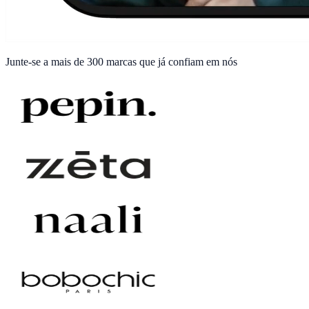
Junte-se a
mais de 300 marcas
que já confiam em nós