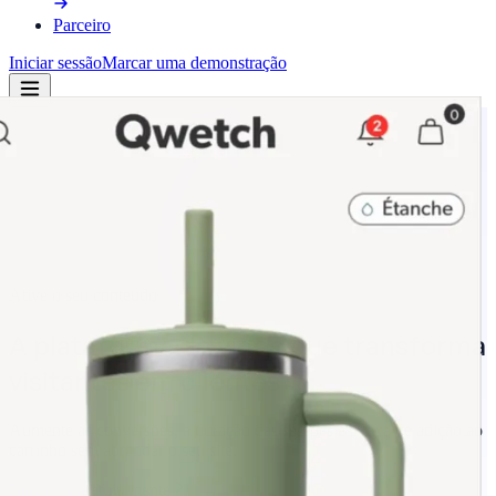
Parceiro
Iniciar sessão
Marcar uma demonstração
Ative o seu conteúdo
A
plataforma
de
vídeo
que
transforma
visitantes
em
clientes
Aumente as conversões, a duração das sessões e a taxa de adição ao
carrinho sem abrandar o seu site.
Começar gratuitamente