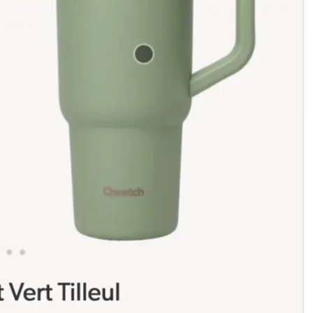
5/5
na Shopify App Store
A confiança de mais de 300
marcas
Aumente as suas conversões