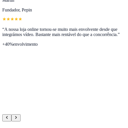
Martin
Fundador
,
Pepin
“
A nossa loja online tornou-se muito mais envolvente desde que
integrámos vídeo. Bastante mais rentável do que a concorrência.
”
+40%
envolvimento
Emmanuelle
CMO
,
Emily's Pillow