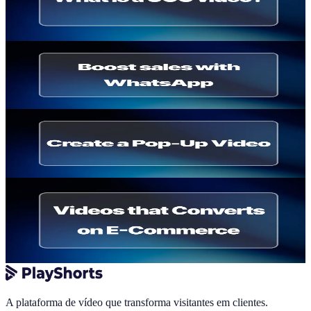
vantagens
Thomas Billiau
·
22 de maio de 2026
E-commerce Strategy
WhatsApp marketing para a tua loja online
Thomas Billiau
·
12 de março de 2026
Shoppable Video
Como criar um popup de vídeo na tua loja online
Thomas Billiau
·
13 de fevereiro de 2026
UGC
Video marketing no e-commerce: mais vendas
com vídeo
Thomas Billiau
·
11 de fevereiro de 2026
A plataforma de vídeo que transforma visitantes em clientes.