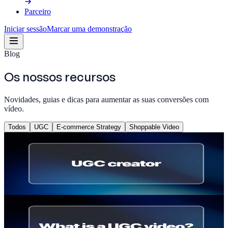
Parceiro
Iniciar sessão
Marcar uma demonstração
Blog
Os nossos recursos
Novidades, guias e dicas para aumentar as suas conversões com
vídeo.
Todos
UGC
E-commerce Strategy
Shoppable Video
UGC
UGC creator: o que é, quanto ganha e como
começar
Thomas Billiau
·
22 de maio de 2026
UGC
O que é UGC? Significado, exemplos e