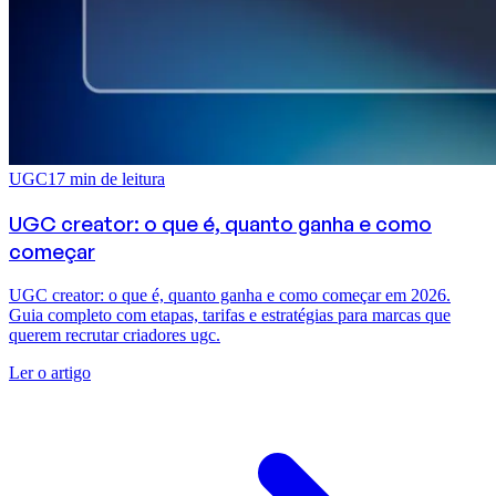
UGC
17
min de leitura
UGC creator: o que é, quanto ganha e como
começar
UGC creator: o que é, quanto ganha e como começar em 2026.
Guia completo com etapas, tarifas e estratégias para marcas que
querem recrutar criadores ugc.
Ler o artigo