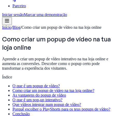
Parceiro
Iniciar sessão
Marcar uma demonstração
Início
/
Blog
/
Como criar um popup de vídeo na tua loja online
Como criar um popup de vídeo na tua
loja online
Aprende a criar um popup de vídeo interativo na tua loja online e
aumenta as conversões. Descobre como o popup certo pode
transformar a experiência dos visitantes.
Índice
O que é um popup de vídeo?
Como criar um popup de vídeo na tua loja online?
As vantagens do popup de vídeo
O que é um pop-up interativo?
Que vídeos integrar num popup de vídeo?
Porquê escolher o PlayShorts para os teus popups de vídeo?
Conclusão