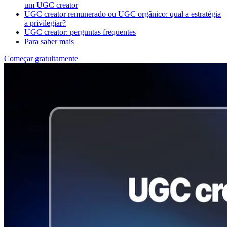
um UGC creator
UGC creator remunerado ou UGC orgânico: qual a estratégia
a privilegiar?
UGC creator: perguntas frequentes
Para saber mais
Começar gratuitamente