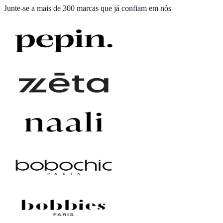
Junte-se a
mais de 300 marcas
que já confiam em nós