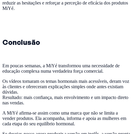
reduzir as hesitações e reforçar a perceção de eficácia dos produtos
MiYé.
Conclusão
Em poucas semanas, a MiYé transformou uma necessidade de
educação complexa numa verdadeira força comercial.
Os vídeos tornaram os temas hormonais mais acessíveis, deram voz
às clientes e ofereceram explicações simples onde antes existiam
dúvidas.
Resultado: mais confiança, mais envolvimento e um impacto direto
nas vendas.
A MiYé afirma-se assim como uma marca que não se limita a
vender produtos. Ela acompanha, informa e apoia as mulheres em
cada etapa do seu equilíbrio hormonal.
Se desejar, posso agora produzir a versão em inglês, a versão pronta