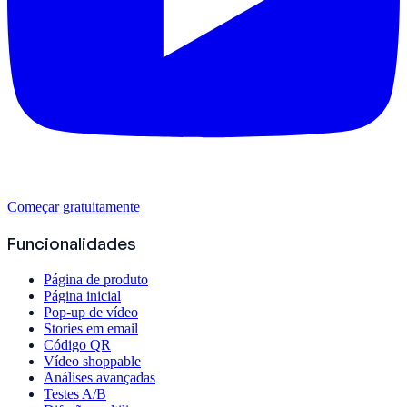
Começar gratuitamente
Funcionalidades
Página de produto
Página inicial
Pop-up de vídeo
Stories em email
Código QR
Vídeo shoppable
Análises avançadas
Testes A/B