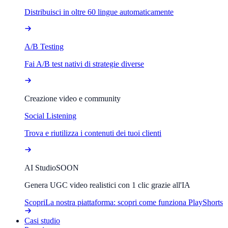
Distribuisci in oltre 60 lingue automaticamente
A/B Testing
Fai A/B test nativi di strategie diverse
Creazione video e community
Social Listening
Trova e riutilizza i contenuti dei tuoi clienti
AI Studio
SOON
Genera UGC video realistici con 1 clic grazie all'IA
Scopri
La nostra piattaforma: scopri come funziona PlayShorts
Casi studio