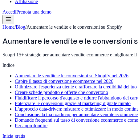
Affiliazione
Accedi
Prenota una demo
Home
/
Blog
/
Aumentare le vendite e le conversioni su Shopify
Aumentare le vendite e le conversioni 
Scopri 15+ strategie per aumentare vendite ecommerce e migliorare il
Indice
Aumentare le vendite e le conversioni su Shopify nel 2026
Capire il tasso di conversione ecommerce nel 2026
Ottimizzare l'esperienza utente e rafforzare la credibilità del tuo
Creare schede prodotto e offerte che convertono
Fluidificare il percorso d'acquisto e ridurre l'abbandono del carr
Potenziare le conversioni grazie al marketing digitale mirato
L'approccio data-driven: misurare e ottimizzare in modo contin
Conclusione: la tua roadmap per aumentare vendite ecommerce 
Domande frequenti sul tasso di conversione ecommerce e come 
Per approfondire
Inizia gratis