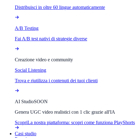
Distribuisci in oltre 60 lingue automaticamente
A/B Testing
Fai A/B test nativi di strategie diverse
Creazione video e community
Social Listening
Trova e riutilizza i contenuti dei tuoi clienti
AI Studio
SOON
Genera UGC video realistici con 1 clic grazie all'IA
Scopri
La nostra piattaforma: scopri come funziona PlayShorts
Casi studio