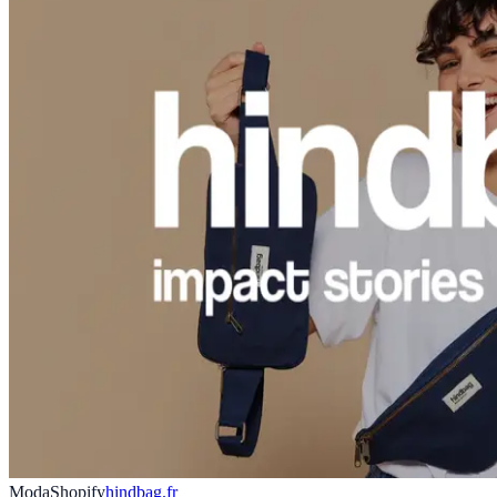
Moda
Shopify
hindbag.fr