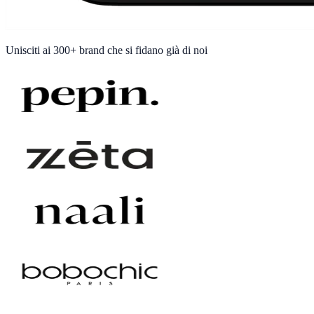
Unisciti ai
300+ brand
che si fidano già di noi