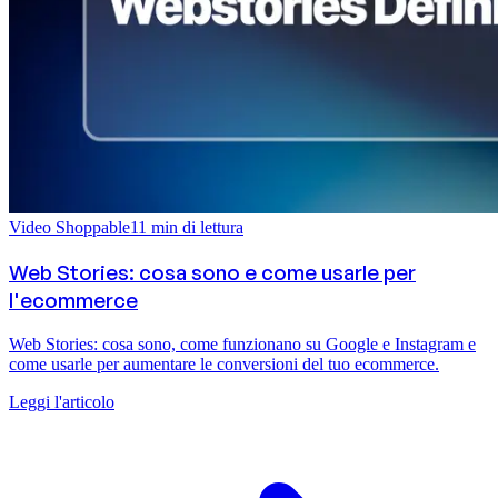
Video Shoppable
11
min di lettura
Web Stories: cosa sono e come usarle per
l'ecommerce
Web Stories: cosa sono, come funzionano su Google e Instagram e
come usarle per aumentare le conversioni del tuo ecommerce.
Leggi l'articolo