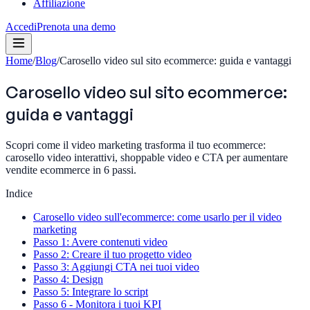
Affiliazione
Accedi
Prenota una demo
Home
/
Blog
/
Carosello video sul sito ecommerce: guida e vantaggi
Carosello video sul sito ecommerce:
guida e vantaggi
Scopri come il video marketing trasforma il tuo ecommerce:
carosello video interattivi, shoppable video e CTA per aumentare
vendite ecommerce in 6 passi.
Indice
Carosello video sull'ecommerce: come usarlo per il video
marketing
Passo 1: Avere contenuti video
Passo 2: Creare il tuo progetto video
Passo 3: Aggiungi CTA nei tuoi video
Passo 4: Design
Passo 5: Integrare lo script
Passo 6 - Monitora i tuoi KPI