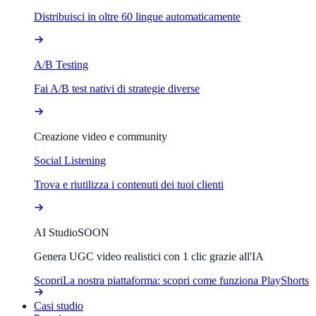
Distribuisci in oltre 60 lingue automaticamente
A/B Testing
Fai A/B test nativi di strategie diverse
Creazione video e community
Social Listening
Trova e riutilizza i contenuti dei tuoi clienti
AI Studio
SOON
Genera UGC video realistici con 1 clic grazie all'IA
Scopri
La nostra piattaforma: scopri come funziona PlayShorts
Casi studio