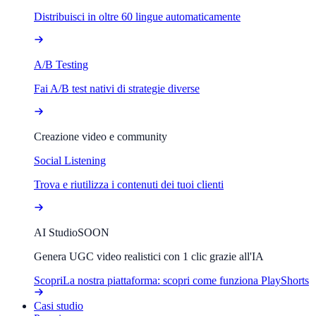
Distribuisci in oltre 60 lingue automaticamente
A/B Testing
Fai A/B test nativi di strategie diverse
Creazione video e community
Social Listening
Trova e riutilizza i contenuti dei tuoi clienti
AI Studio
SOON
Genera UGC video realistici con 1 clic grazie all'IA
Scopri
La nostra piattaforma: scopri come funziona PlayShorts
Casi studio