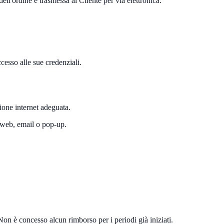
ll'ordine è trasmessa al Cliente per via elettronica.
cesso alle sue credenziali.
sione internet adeguata.
ti web, email o pop-up.
on è concesso alcun rimborso per i periodi già iniziati.