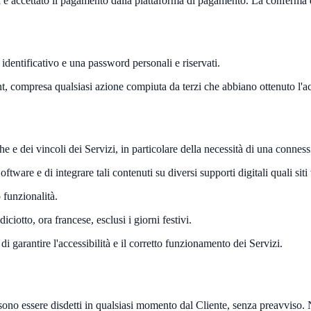
 e accettato il pagamento dalla piattaforma di pagamento. La conferma de
 identificativo e una password personali e riservati.
unt, compresa qualsiasi azione compiuta da terzi che abbiano ottenuto l'ac
he e dei vincoli dei Servizi, in particolare della necessità di una connes
ftware e di integrare tali contenuti su diversi supporti digitali quali si
o funzionalità.
iciotto, ora francese, esclusi i giorni festivi.
di garantire l'accessibilità e il corretto funzionamento dei Servizi.
ono essere disdetti in qualsiasi momento dal Cliente, senza preavviso. N