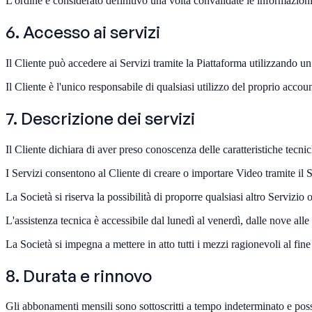
L'ordine è considerato definitivo una volta convalidate le informazioni
6. Accesso ai servizi
Il Cliente può accedere ai Servizi tramite la Piattaforma utilizzando un
Il Cliente è l'unico responsabile di qualsiasi utilizzo del proprio acco
7. Descrizione dei servizi
Il Cliente dichiara di aver preso conoscenza delle caratteristiche tecnic
I Servizi consentono al Cliente di creare o importare Video tramite il So
La Società si riserva la possibilità di proporre qualsiasi altro Servizio 
L'assistenza tecnica è accessibile dal lunedì al venerdì, dalle nove alle d
La Società si impegna a mettere in atto tutti i mezzi ragionevoli al fine 
8. Durata e rinnovo
Gli abbonamenti mensili sono sottoscritti a tempo indeterminato e poss