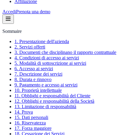
Affiliazione
Accedi
Prenota una demo
Sommaire
1. Presentazione dell'azienda
2. Servizi offerti
3. Documenti che disciplinano il rapporto contrattuale
4. Condizioni di accesso ai servizi
5. Modalità di sottoscrizione ai servizi
6. Accesso ai servizi
7. Descrizione dei servizi
8. Durata e rinnovo
9. Pagamento e accesso ai servizi
10. Proprietà intellettuale
11. Obblighi e responsabilità del Cliente
12. Obblighi e responsabilità della Società
13. Limitazione di responsabilità
14. Prova
15. Dati personali
16. Riservatezza
17. Forza maggiore
18. Cessazione dei Servizi