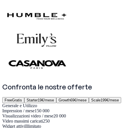
Confronta le nostre
offerte
Free
Gratis
Starter
19€/mese
Growth
69€/mese
Scale
199€/mese
Generale e Utilizzo
Impression / mese
150 000
Visualizzazioni video / mese
20 000
Video massimi caricati
250
Widget attivi
Illimitato