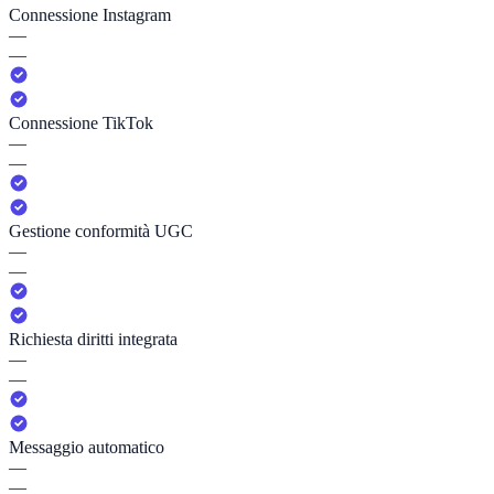
Connessione Instagram
—
—
Connessione TikTok
—
—
Gestione conformità UGC
—
—
Richiesta diritti integrata
—
—
Messaggio automatico
—
—