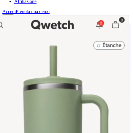
Affiliazione
Accedi
Prenota una demo
Attiva i tuoi contenuti
La
piattaforma
video
che
trasforma
i
tuoi
visitatori
in
clienti
Aumenta le conversioni, la durata della sessione e il tasso di
aggiunta al carrello senza rallentare il tuo sito.
Inizia gratis
5/5
su Shopify App Store
300+ brand si fidano di noi