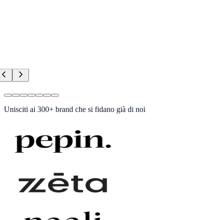
Unisciti ai
300+ brand
che si fidano già di noi