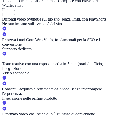
Tutto il tuo team collabora in modo semplice con PlayShorts.
Widget attivi
Illimitato
Illimitato
Diffondi video ovunque sul tuo sito, senza limiti, con PlayShorts.
Nessun impatto sulla velocità del sito
Preserva i tuoi Core Web Vitals, fondamentali per la SEO e la
conversione.
Supporto dedicato
—
Team reattivo con una risposta media in 5 min (orari di ufficio).
Integrazione
Video shoppable
Consenti l'acquisto direttamente dal video, senza interrompere
l'esperienza.
Integrazione nelle pagine prodotto
Il formato video che incide di più sul tasso di conversione.