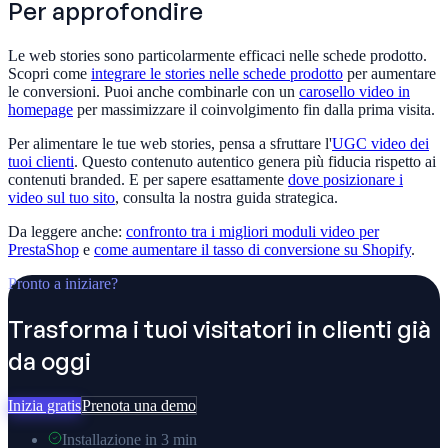
Per approfondire
Le web stories sono particolarmente efficaci nelle schede prodotto.
Scopri come
integrare le stories nelle schede prodotto
per aumentare
le conversioni. Puoi anche combinarle con un
carosello video in
homepage
per massimizzare il coinvolgimento fin dalla prima visita.
Per alimentare le tue web stories, pensa a sfruttare l'
UGC video dei
tuoi clienti
. Questo contenuto autentico genera più fiducia rispetto ai
contenuti branded. E per sapere esattamente
dove posizionare i
video sul tuo sito
, consulta la nostra guida strategica.
Da leggere anche:
confronto tra i migliori moduli video per
PrestaShop
e
come aumentare il tasso di conversione su Shopify
.
Pronto a iniziare?
Trasforma i tuoi visitatori in clienti già
da oggi
Inizia gratis
Prenota una demo
Installazione in 3 min