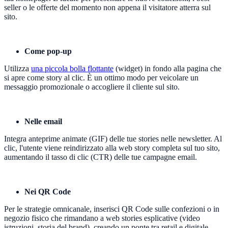
seller o le offerte del momento non appena il visitatore atterra sul
sito.
Come pop-up
Utilizza
una piccola bolla flottante
(widget) in fondo alla pagina che
si apre come story al clic. È un ottimo modo per veicolare un
messaggio promozionale o accogliere il cliente sul sito.
Nelle email
Integra anteprime animate (GIF) delle tue stories nelle newsletter. Al
clic, l'utente viene reindirizzato alla web story completa sul tuo sito,
aumentando il tasso di clic (CTR) delle tue campagne email.
Nei QR Code
Per le strategie omnicanale, inserisci QR Code sulle confezioni o in
negozio fisico che rimandano a web stories esplicative (video
istruzioni, storia del brand), creando un ponte tra retail e digitale.