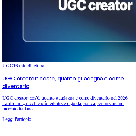
UGC
16
min di lettura
UGC creator: cos'è, quanto guadagna e come
diventarlo
UGC creator: cos'è, quanto guadagna e come diventarlo nel 2026.
Tariffe in €, nicchie più redditizie e guida pratica per iniziare nel
mercato italiano.
Leggi l'articolo