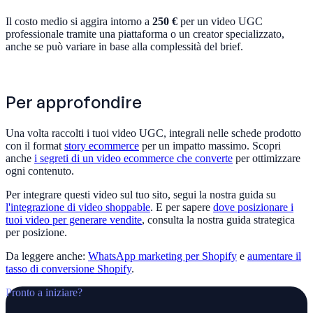
Il costo medio si aggira intorno a
250 €
per un video UGC
professionale tramite una piattaforma o un creator specializzato,
anche se può variare in base alla complessità del brief.
Per approfondire
Una volta raccolti i tuoi video UGC, integrali nelle schede prodotto
con il format
story ecommerce
per un impatto massimo. Scopri
anche
i segreti di un video ecommerce che converte
per ottimizzare
ogni contenuto.
Per integrare questi video sul tuo sito, segui la nostra guida su
l'integrazione di video shoppable
. E per sapere
dove posizionare i
tuoi video per generare vendite
, consulta la nostra guida strategica
per posizione.
Da leggere anche:
WhatsApp marketing per Shopify
e
aumentare il
tasso di conversione Shopify
.
Pronto a iniziare?