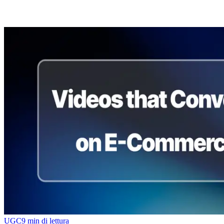
UGC
9
min di lettura