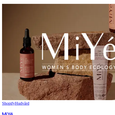
Shopify
Hudvård
MiYé