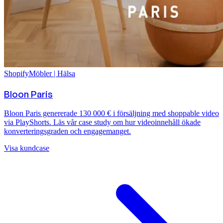
Shopify
Möbler | Hälsa
Bloon Paris
Bloon Paris genererade 130 000 € i försäljning med shoppable video
via PlayShorts. Läs vår case study om hur videoinnehåll ökade
konverteringsgraden och engagemanget.
Visa kundcase