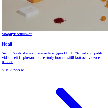
Shopify
Kosttillskott
Naali
Se hur Naali ökade sin konverteringsgrad till 10 % med shoppable
video – ett inspirerande case study inom kosttillskott och video-e-
handel.
Visa kundcase