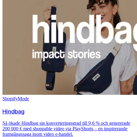
Shopify
Mode
Hindbag
Så ökade Hindbag sin konverteringsgrad till 9,6 % och genererade
200 000 € med shoppable video via PlayShorts – en inspirerande
framgångssaga inom video e-handel.