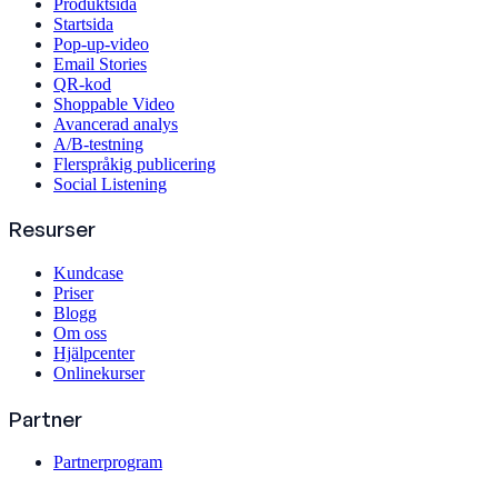
Produktsida
Startsida
Pop-up-video
Email Stories
QR-kod
Shoppable Video
Avancerad analys
A/B-testning
Flerspråkig publicering
Social Listening
Resurser
Kundcase
Priser
Blogg
Om oss
Hjälpcenter
Onlinekurser
Partner
Partnerprogram