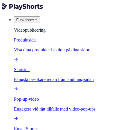
Funktioner
Videopublicering
Produktsida
Visa dina produkter i aktion på dina sidor
Startsida
Fängsla besökare redan från landningssidan
Pop-up-video
Engagera vid rätt tillfälle med video-pop-ups
Email Stories