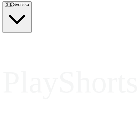
🇸🇪
Svenska
PlayShorts