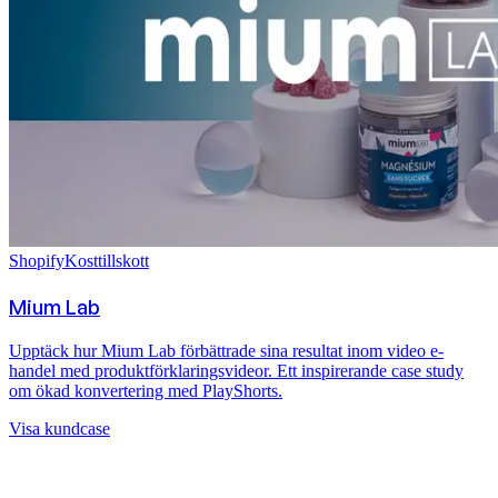
Shopify
Kosttillskott
Mium Lab
Upptäck hur Mium Lab förbättrade sina resultat inom video e-
handel med produktförklaringsvideor. Ett inspirerande case study
om ökad konvertering med PlayShorts.
Visa kundcase