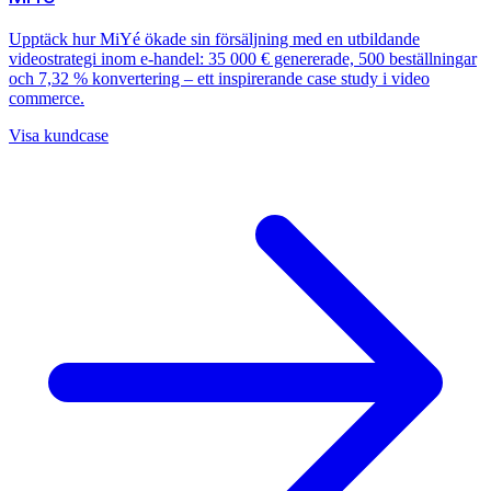
Upptäck hur MiYé ökade sin försäljning med en utbildande
videostrategi inom e-handel: 35 000 € genererade, 500 beställningar
och 7,32 % konvertering – ett inspirerande case study i video
commerce.
Visa kundcase