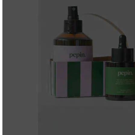
Nyckeltal
Resultat som uppnåtts av våra
kunder
Konverteringsgrad
+
40
%