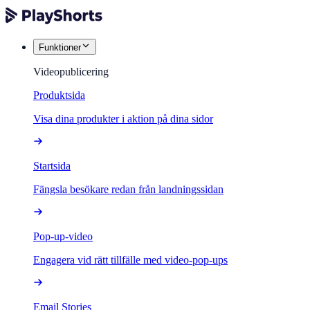
Funktioner
Videopublicering
Produktsida
Visa dina produkter i aktion på dina sidor
Startsida
Fängsla besökare redan från landningssidan
Pop-up-video
Engagera vid rätt tillfälle med video-pop-ups
Email Stories