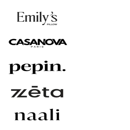
Gå med
300+ varumärken
som redan litar på oss