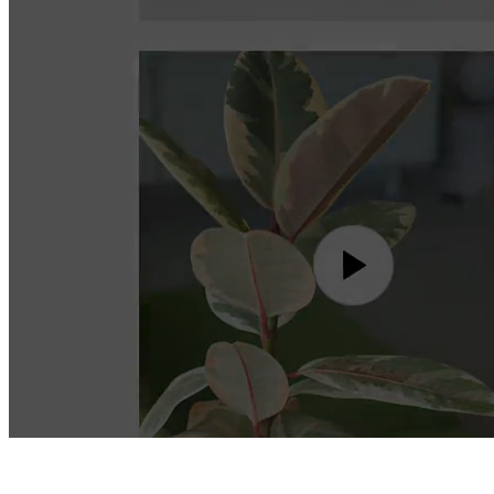
Lägg i kundvagn
+
21
%
Sessionslängd
+
156
%
Total genererad omsättning
+
20
M€
Köpupplevelse
Aktivera video i
varje steg
av köpresan
Produktsida
playshorts.io