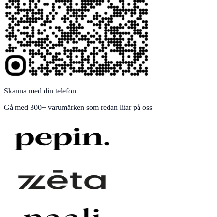
Skanna med din telefon
Gå med
300+ varumärken
som redan litar på oss