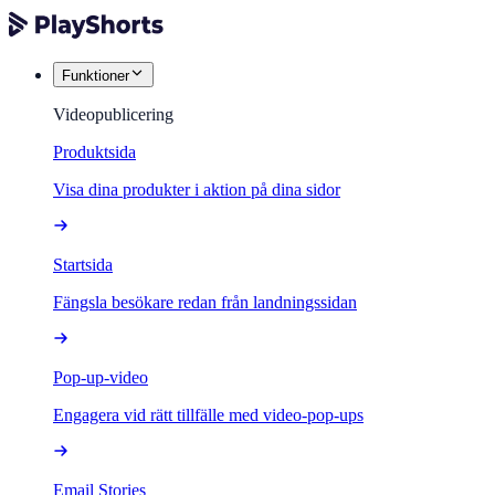
Funktioner
Videopublicering
Produktsida
Visa dina produkter i aktion på dina sidor
Startsida
Fängsla besökare redan från landningssidan
Pop-up-video
Engagera vid rätt tillfälle med video-pop-ups
Email Stories