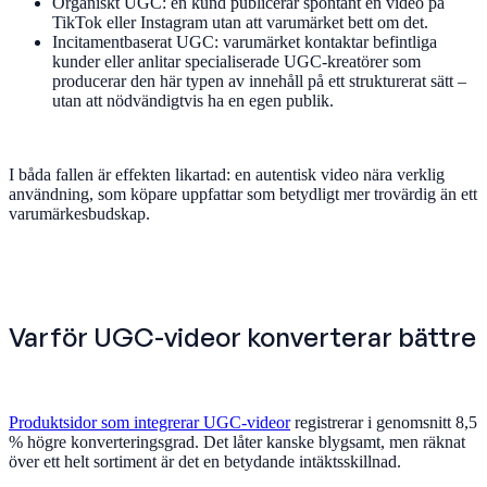
Organiskt UGC: en kund publicerar spontant en video på
TikTok eller Instagram utan att varumärket bett om det.
Incitamentbaserat UGC: varumärket kontaktar befintliga
kunder eller anlitar specialiserade UGC-kreatörer som
producerar den här typen av innehåll på ett strukturerat sätt –
utan att nödvändigtvis ha en egen publik.
I båda fallen är effekten likartad: en autentisk video nära verklig
användning, som köpare uppfattar som betydligt mer trovärdig än ett
varumärkesbudskap.
Varför UGC-videor konverterar bättre
Produktsidor som integrerar UGC-videor
registrerar i genomsnitt 8,5
% högre konverteringsgrad. Det låter kanske blygsamt, men räknat
över ett helt sortiment är det en betydande intäktsskillnad.