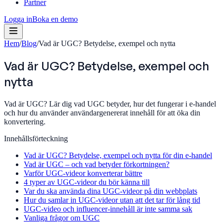
Partner
Logga in
Boka en demo
Hem
/
Blog
/
Vad är UGC? Betydelse, exempel och nytta
Vad är UGC? Betydelse, exempel och
nytta
Vad är UGC? Lär dig vad UGC betyder, hur det fungerar i e-handel
och hur du använder användargenererat innehåll för att öka din
konvertering.
Innehållsförteckning
Vad är UGC? Betydelse, exempel och nytta för din e-handel
Vad är UGC – och vad betyder förkortningen?
Varför UGC-videor konverterar bättre
4 typer av UGC-videor du bör känna till
Var du ska använda dina UGC-videor på din webbplats
Hur du samlar in UGC-videor utan att det tar för lång tid
UGC-video och influencer-innehåll är inte samma sak
Vanliga frågor om UGC