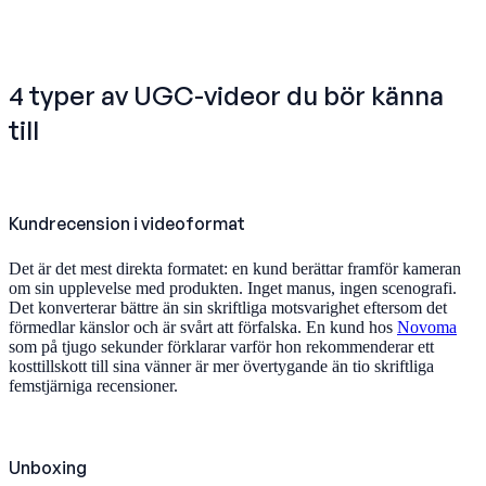
4 typer av UGC-videor du bör känna
till
Kundrecension i videoformat
Det är det mest direkta formatet: en kund berättar framför kameran
om sin upplevelse med produkten. Inget manus, ingen scenografi.
Det konverterar bättre än sin skriftliga motsvarighet eftersom det
förmedlar känslor och är svårt att förfalska. En kund hos
Novoma
som på tjugo sekunder förklarar varför hon rekommenderar ett
kosttillskott till sina vänner är mer övertygande än tio skriftliga
femstjärniga recensioner.
Unboxing