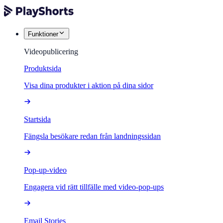
Funktioner
Videopublicering
Produktsida
Visa dina produkter i aktion på dina sidor
Startsida
Fängsla besökare redan från landningssidan
Pop-up-video
Engagera vid rätt tillfälle med video-pop-ups
Email Stories