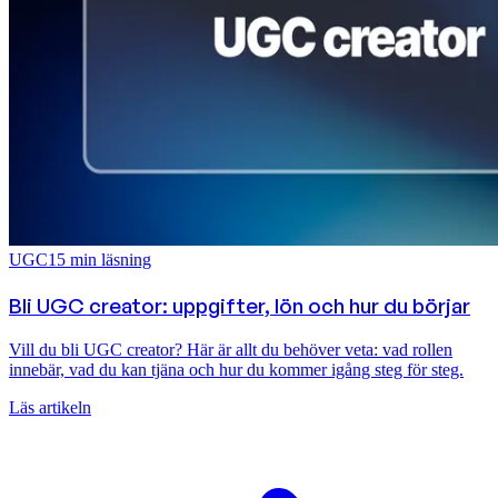
UGC
15
min läsning
Bli UGC creator: uppgifter, lön och hur du börjar
Vill du bli UGC creator? Här är allt du behöver veta: vad rollen
innebär, vad du kan tjäna och hur du kommer igång steg för steg.
Läs artikeln