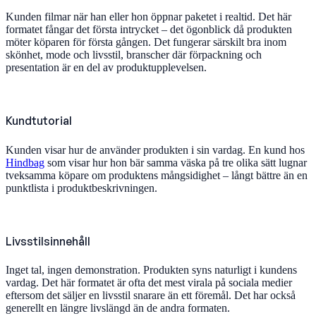
Kunden filmar när han eller hon öppnar paketet i realtid. Det här
formatet fångar det första intrycket – det ögonblick då produkten
möter köparen för första gången. Det fungerar särskilt bra inom
skönhet, mode och livsstil, branscher där förpackning och
presentation är en del av produktupplevelsen.
Kundtutorial
Kunden visar hur de använder produkten i sin vardag. En kund hos
Hindbag
som visar hur hon bär samma väska på tre olika sätt lugnar
tveksamma köpare om produktens mångsidighet – långt bättre än en
punktlista i produktbeskrivningen.
Livsstilsinnehåll
Inget tal, ingen demonstration. Produkten syns naturligt i kundens
vardag. Det här formatet är ofta det mest virala på sociala medier
eftersom det säljer en livsstil snarare än ett föremål. Det har också
generellt en längre livslängd än de andra formaten.