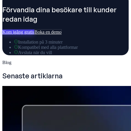
Förvandla dina besökare till kunder
redan idag
Kom igång gratis
Boka en demo
Installation på 3 minuter
Kompatibel med alla plattformar
Avsluta när du vill
Blog
Senaste artiklarna