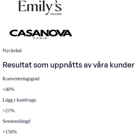
Nyckeltal
Resultat som uppnåtts av våra
kunder
Konverteringsgrad
+
40
%
Lägg i kundvagn
+
21
%
Sessionslängd
+
156
%