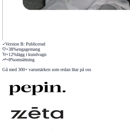
Version B: Publicerad
+
38
%
engagemang
+
12
%
lägg i kundvagn
+
8
%
omsättning
Gå med
300+ varumärken
som redan litar på oss