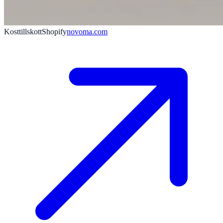
Kosttillskott
Shopify
novoma.com