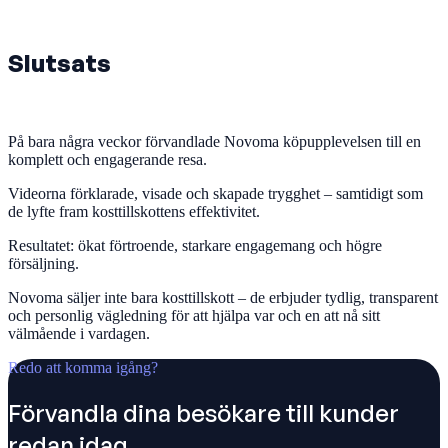
Slutsats
På bara några veckor förvandlade Novoma köpupplevelsen till en
komplett och engagerande resa.
Videorna förklarade, visade och skapade trygghet – samtidigt som
de lyfte fram kosttillskottens effektivitet.
Resultatet: ökat förtroende, starkare engagemang och högre
försäljning.
Novoma säljer inte bara kosttillskott – de erbjuder tydlig, transparent
och personlig vägledning för att hjälpa var och en att nå sitt
välmående i vardagen.
Redo att komma igång?
Förvandla dina besökare till kunder
redan idag