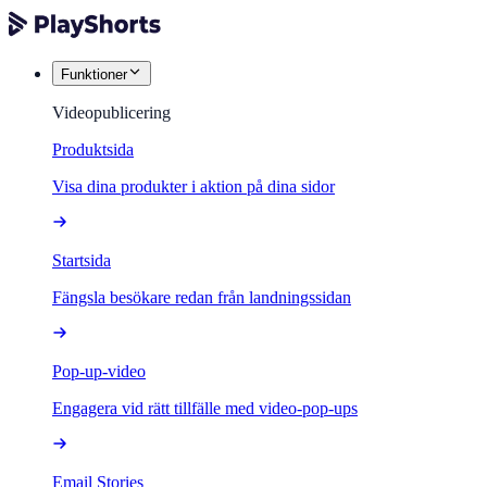
Funktioner
Videopublicering
Produktsida
Visa dina produkter i aktion på dina sidor
Startsida
Fängsla besökare redan från landningssidan
Pop-up-video
Engagera vid rätt tillfälle med video-pop-ups
Email Stories