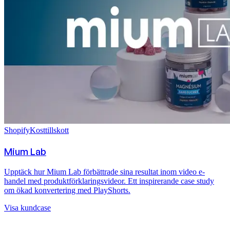
Shopify
Kosttillskott
Mium Lab
Upptäck hur Mium Lab förbättrade sina resultat inom video e-
handel med produktförklaringsvideor. Ett inspirerande case study
om ökad konvertering med PlayShorts.
Visa kundcase