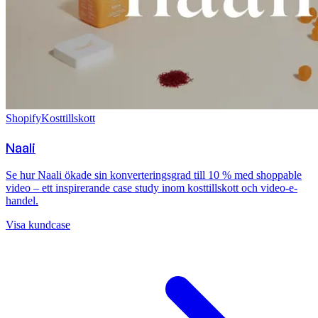
Shopify
Kosttillskott
Naali
Se hur Naali ökade sin konverteringsgrad till 10 % med shoppable
video – ett inspirerande case study inom kosttillskott och video-e-
handel.
Visa kundcase