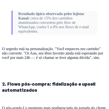
Resultado típico observado pelos lojistas
Kanal:
cerca de 15% dos carrinhos
abandonados convertem pelo flow de
WhatsApp, contra 5 a 8% nos flows de e-mail
equivalentes.
O segredo está na personalização. "Você esqueceu seu carrinho"
não converte. "Oi Ana, seu tênis favorito ainda está esperando por
você por mais 24h — é só chamar se tiver alguma dúvida", sim.
2. Flows pós-compra: fidelização e upsell
automatizados
O pós-venda é o momento mais negligenciado da jornada do cliente.