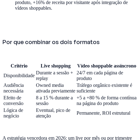
produto, +16% de receita por visitante após integração de
vídeos shoppables.
Por que combinar os dois formatos
Critério
Live shopping
Vídeo shoppable assíncrono
Durante a sessão +
24/7 em cada página de
Disponibilidade
replay
produto
Audiência
Owned media
Tráfego orgânico existente é
necessária
ativada previamente
suficiente
Efeito de
8 a 15 % durante a
+5 a +80 % de forma contínua
conversão
sessão
na página do produto
Lógica de
Eventual, pico de
Permanente, ROI estrutural
negócio
atenção
A estratégia vencedora em 2026: um live por mês ou por trimestre