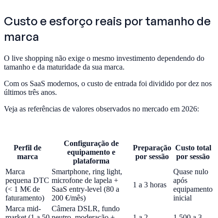
Custo e esforço reais por tamanho de
marca
O live shopping não exige o mesmo investimento dependendo do
tamanho e da maturidade da sua marca.
Com os SaaS modernos, o custo de entrada foi dividido por dez nos
últimos três anos.
Veja as referências de valores observados no mercado em 2026:
Configuração de
Perfil de
Preparação
Custo total
equipamento e
marca
por sessão
por sessão
plataforma
Marca
Smartphone, ring light,
Quase nulo
pequena DTC
microfone de lapela +
após
1 a 3 horas
(< 1 M€ de
SaaS entry-level (80 a
equipamento
faturamento)
200 €/mês)
inicial
Marca mid-
Câmera DSLR, fundo
market (1 a 50
neutro, moderação +
1 a 2
1 500 a 3