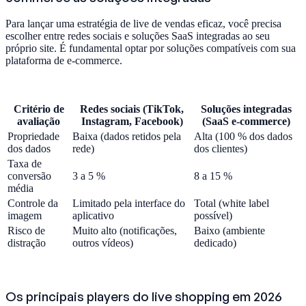
Para lançar uma estratégia de live de vendas eficaz, você precisa
escolher entre redes sociais e soluções SaaS integradas ao seu
próprio site. É fundamental optar por soluções compatíveis com sua
plataforma de e-commerce.
Critério de
Redes sociais (TikTok,
Soluções integradas
avaliação
Instagram, Facebook)
(SaaS e-commerce)
Propriedade
Baixa (dados retidos pela
Alta (100 % dos dados
dos dados
rede)
dos clientes)
Taxa de
conversão
3 a 5 %
8 a 15 %
média
Controle da
Limitado pela interface do
Total (white label
imagem
aplicativo
possível)
Risco de
Muito alto (notificações,
Baixo (ambiente
distração
outros vídeos)
dedicado)
Os principais players do live shopping em 2026