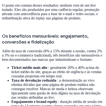
O ponto em comum desses resultados: nenhum vem de um live
isolado. Eles são produzidos por uma cadência regular, promoção
ativada com antecedência para a base de e-mail e redes sociais, e
redistribuição ativa do replay nas páginas de produto.
Os benefícios mensuráveis: engajamento,
conversões e fidelização
Além da taxa de conversão (8% a 15% durante a sessão, contra 2%
a 3% no e-commerce tradicional), três benefícios são mensuráveis e
bem documentados nas marcas que industrializam o formato:
Ticket médio mais alto
: geralmente 20% a 40% acima do
ticket médio do site, graças ao efeito de urgência e às vendas
cruzadas propostas em tempo real.
Taxa de devolução reduzida
: a demonstração ao vivo
elimina dúvidas que uma página de produto estática não
consegue resolver. Marcas de moda e beleza observam
tipicamente uma queda de dois dígitos na taxa de devolução
nas vendas atribuídas ao live.
Engajamento e brand equity
: duração média de sessão em
torno de 13 minutos (contra alguns segundos em uma página