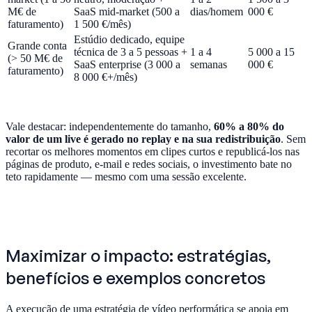
M€ de
SaaS mid-market (500 a
dias/homem
000 €
faturamento)
1 500 €/mês)
Estúdio dedicado, equipe
Grande conta
técnica de 3 a 5 pessoas +
1 a 4
5 000 a 15
(> 50 M€ de
SaaS enterprise (3 000 a
semanas
000 €
faturamento)
8 000 €+/mês)
Vale destacar: independentemente do tamanho,
60% a 80% do
valor de um live é gerado no replay e na sua redistribuição
. Sem
recortar os melhores momentos em clipes curtos e republicá-los nas
páginas de produto, e-mail e redes sociais, o investimento bate no
teto rapidamente — mesmo com uma sessão excelente.
Maximizar o impacto: estratégias,
benefícios e exemplos concretos
A execução de uma estratégia de vídeo performática se apoia em