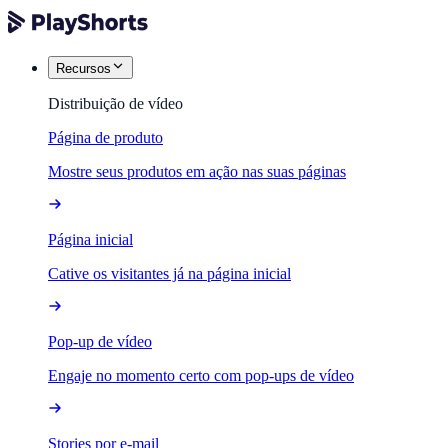
Recursos
Distribuição de vídeo
Página de produto
Mostre seus produtos em ação nas suas páginas
Página inicial
Cative os visitantes já na página inicial
Pop-up de vídeo
Engaje no momento certo com pop-ups de vídeo
Stories por e-mail