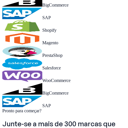
BigCommerce
SAP
Shopify
Magento
PrestaShop
Salesforce
WooCommerce
BigCommerce
SAP
Pronto para começar?
Junte-se a mais de 300 marcas que