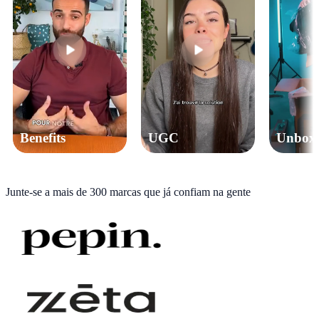
Benefits
UGC
Unbox
Junte-se a
mais de 300 marcas
que já confiam na gente