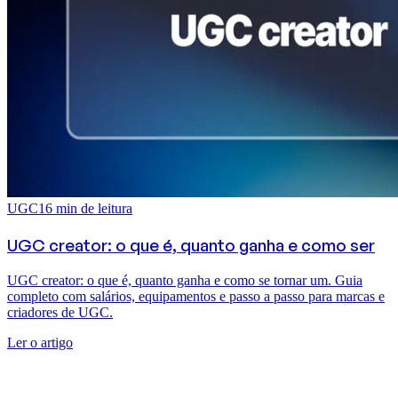
UGC
16
min de leitura
UGC creator: o que é, quanto ganha e como ser
UGC creator: o que é, quanto ganha e como se tornar um. Guia
completo com salários, equipamentos e passo a passo para marcas e
criadores de UGC.
Ler o artigo