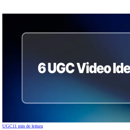
UGC
11
min de leitura