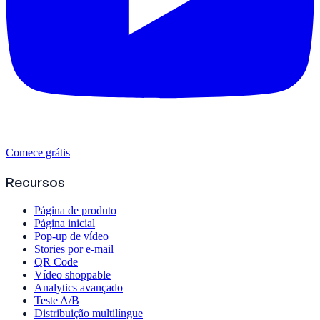
Comece grátis
Recursos
Página de produto
Página inicial
Pop-up de vídeo
Stories por e-mail
QR Code
Vídeo shoppable
Analytics avançado
Teste A/B
Distribuição multilíngue