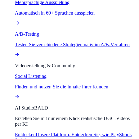
Mehrsprachige Ausspielung
Automatisch in 60+ Sprachen ausspielen
A/B-Testing
Testen Sie verschiedene Strategien nativ im A/B-Verfahren
Videoerstellung & Community
Social Listening
Finden und nutzen Sie die Inhalte Ihrer Kunden
AI Studio
BALD
Erstellen Sie mit nur einem Klick realistische UGC-Videos
per KI
Entdecken
Unsere Plattform: Entdecken Sie, wie PlayShorts