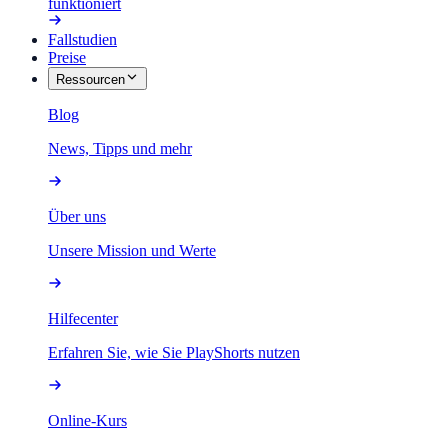
funktioniert
Fallstudien
Preise
Ressourcen
Blog
News, Tipps und mehr
Über uns
Unsere Mission und Werte
Hilfecenter
Erfahren Sie, wie Sie PlayShorts nutzen
Online-Kurs