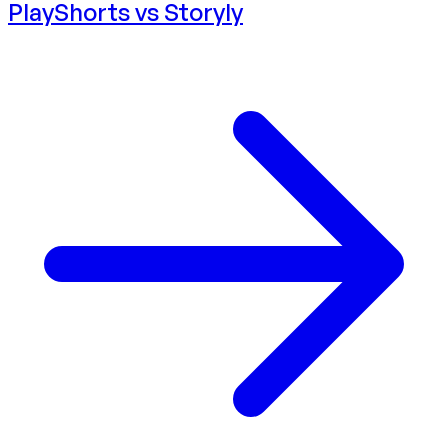
PlayShorts vs
Storyly