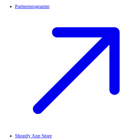
Partnerprogramm
Shopify App Store