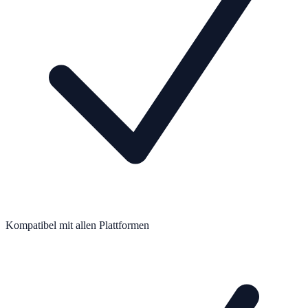
Kompatibel mit allen Plattformen