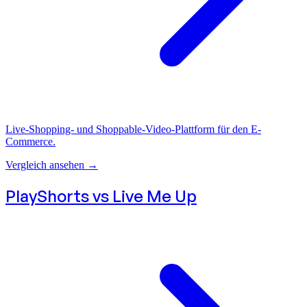
Live-Shopping- und Shoppable-Video-Plattform für den E-
Commerce.
Vergleich ansehen
→
PlayShorts vs
Live Me Up