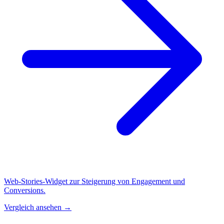
Web-Stories-Widget zur Steigerung von Engagement und
Conversions.
Vergleich ansehen
→