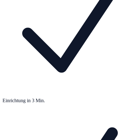
Einrichtung in 3 Min.