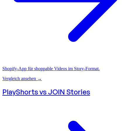
Shopify-App für shoppable Videos im Story-Format.
Vergleich ansehen
→
PlayShorts vs
JOIN Stories