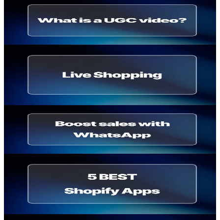
UGC
Was ist UGC? Bedeutung, Beispiele und Nutzen
Thomas Billiau
·
22. Mai 2026
E-commerce Strategy
Live Shopping: Plattformen, Beispiele und
Strategie 2026
Thomas Billiau
·
7. Mai 2026
E-commerce Strategy
WhatsApp Marketing für Shopify: mehr Umsatz
Thomas Billiau
·
12. März 2026
Comparisons & Alternatives
Die besten Shopify Apps für Video (Vergleich
2026)
Thomas Billiau
·
18. Februar 2026
UGC