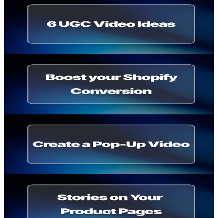
UGC Video: Ideen und Beispiele für deinen
Onlineshop
Thomas Billiau
·
16. Februar 2026
E-commerce Strategy
Conversion Rate Optimierung für deinen
Shopify-Shop
Thomas Billiau
·
15. Februar 2026
Shoppable Video
Popup erstellen: Video-Popups für deinen
Onlineshop
Thomas Billiau
·
13. Februar 2026
Shoppable Video
Produktvideos auf der Produktseite: mehr
Conversion