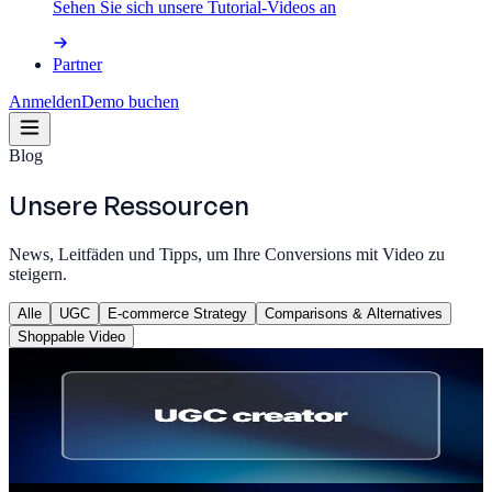
Sehen Sie sich unsere Tutorial-Videos an
Partner
Anmelden
Demo buchen
Blog
Unsere Ressourcen
News, Leitfäden und Tipps, um Ihre Conversions mit Video zu
steigern.
Alle
UGC
E-commerce Strategy
Comparisons & Alternatives
Shoppable Video
UGC
UGC Creator werden: Aufgaben, Gehalt und
Einstieg
Thomas Billiau
·
22. Mai 2026