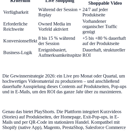
Kriterium
Live Shopping
Shoppable Video
Während der Session +
24/7 auf jeder
Verfügbarkeit
Replay
Produktseite
Vorhandener
Erforderliche
Owned Media im
organischer Traffic
Reichweite
Vorfeld aktiviert
genügt
8 bis 15 % während
+5 bis +80 % dauerhaft
Konversionseffekt
der Session
auf der Produktseite
Ereignisbasiert,
Dauerhaft, struktureller
Business-Logik
Aufmerksamkeitsspitze
ROI
Die Gewinnerstrategie 2026: ein Live pro Monat oder Quartal, um
hochwertiges Videomaterial zu produzieren – und anschließend
dauerhafte Ausspielung dieses Contents auf Produktseiten, Pop-ups
und in E-Mails, um den ROI das ganze Jahr über zu maximieren.
Genau das bietet PlayShorts. Die Plattform integriert Kurzvideos
(Stories) auf Produktseiten, der Homepage, Exit-Pop-ups, in E-
Mails und per QR-Code im stationären Handel. Kompatibel mit
Shopify (native App), Magento, PrestaShop, Salesforce Commerce