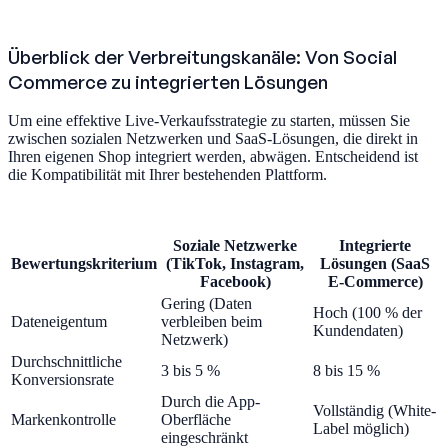
Überblick der Verbreitungskanäle: Von Social
Commerce zu integrierten Lösungen
Um eine effektive Live-Verkaufsstrategie zu starten, müssen Sie
zwischen sozialen Netzwerken und SaaS-Lösungen, die direkt in
Ihren eigenen Shop integriert werden, abwägen. Entscheidend ist
die Kompatibilität mit Ihrer bestehenden Plattform.
Soziale Netzwerke
Integrierte
Bewertungskriterium
(TikTok, Instagram,
Lösungen (SaaS
Facebook)
E-Commerce)
Gering (Daten
Hoch (100 % der
Dateneigentum
verbleiben beim
Kundendaten)
Netzwerk)
Durchschnittliche
3 bis 5 %
8 bis 15 %
Konversionsrate
Durch die App-
Vollständig (White-
Markenkontrolle
Oberfläche
Label möglich)
eingeschränkt