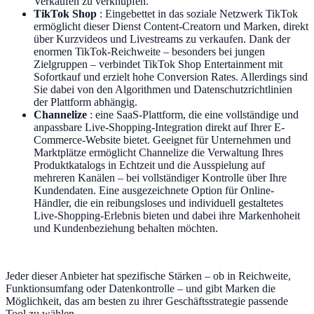
Verkäufen zu verknüpfen.
TikTok Shop
: Eingebettet in das soziale Netzwerk TikTok
ermöglicht dieser Dienst Content-Creatorn und Marken, direkt
über Kurzvideos und Livestreams zu verkaufen. Dank der
enormen TikTok-Reichweite – besonders bei jungen
Zielgruppen – verbindet TikTok Shop Entertainment mit
Sofortkauf und erzielt hohe Conversion Rates. Allerdings sind
Sie dabei von den Algorithmen und Datenschutzrichtlinien
der Plattform abhängig.
Channelize
: eine SaaS-Plattform, die eine vollständige und
anpassbare Live-Shopping-Integration direkt auf Ihrer E-
Commerce-Website bietet. Geeignet für Unternehmen und
Marktplätze ermöglicht Channelize die Verwaltung Ihres
Produktkatalogs in Echtzeit und die Ausspielung auf
mehreren Kanälen – bei vollständiger Kontrolle über Ihre
Kundendaten. Eine ausgezeichnete Option für Online-
Händler, die ein reibungsloses und individuell gestaltetes
Live-Shopping-Erlebnis bieten und dabei ihre Markenhoheit
und Kundenbeziehung behalten möchten.
Jeder dieser Anbieter hat spezifische Stärken – ob in Reichweite,
Funktionsumfang oder Datenkontrolle – und gibt Marken die
Möglichkeit, das am besten zu ihrer Geschäftsstrategie passende
Tool zu wählen.