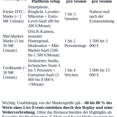
Plattform-Setup
pro Session
pro Session
Smartphone,
Kleine DTC-
Ringlicht, Lavalier-
Nahezu null
1 bis 3
Marke (< 1
Mikrofon + Entry-
nach der
Stunden
M€ Umsatz)
Level-SaaS (80 bis
Erstausstattung
200 €/Monat)
DSLR-Kamera,
Mid-Market-
neutraler
Marke (1 bis
Hintergrund,
1 bis 2
1 500 bis 3
50 M€
Moderation + Mid-
Personentage
000 €
Umsatz)
Market-SaaS (500
bis 1 500 €/Monat)
Dediziertes Studio,
technisches Team 3
Großkunde (>
bis 5 Personen +
1 bis 4
5 000 bis 15
50 M€
Enterprise-SaaS (3
Wochen
000 €
Umsatz)
000 bis 8 000 €
+/Monat)
Wichtig: Unabhängig von der Markengröße gilt –
60 bis 80 % des
Werts eines Live Events entstehen durch den Replay und seine
Weiterverbreitung
. Ohne das Herausschneiden der Highlights als
Kurzclips für Produktseiten, E-Mails und Social Media stagniert der