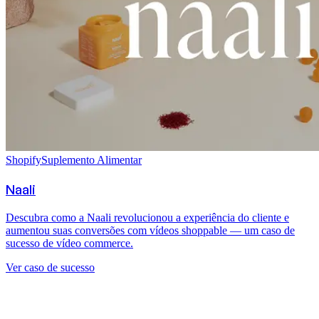
Shopify
Suplemento Alimentar
Naali
Descubra como a Naali revolucionou a experiência do cliente e
aumentou suas conversões com vídeos shoppable — um caso de
sucesso de vídeo commerce.
Ver caso de sucesso