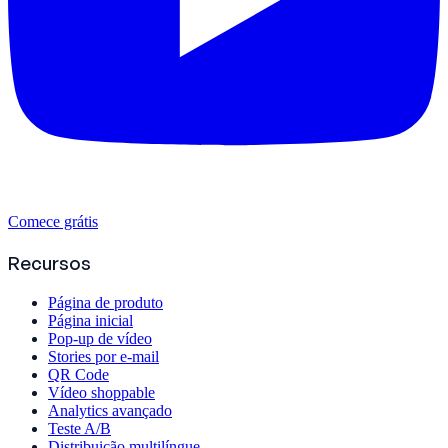
Comece grátis
Recursos
Página de produto
Página inicial
Pop-up de vídeo
Stories por e-mail
QR Code
Vídeo shoppable
Analytics avançado
Teste A/B
Distribuição multilíngue