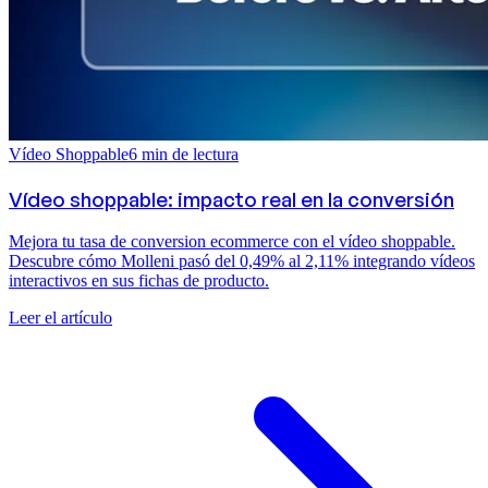
Vídeo Shoppable
6
min de lectura
Vídeo shoppable: impacto real en la conversión
Mejora tu tasa de conversion ecommerce con el vídeo shoppable.
Descubre cómo Molleni pasó del 0,49% al 2,11% integrando vídeos
interactivos en sus fichas de producto.
Leer el artículo