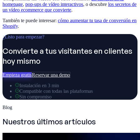
homepage
,
pop-ups de vídeo interactivos
, o descubre
los secretos de
un vídeo ecommerce que convierte
.
También te puede interesar:
cómo aumentar tu tasa de conversión en
Shopify
.
¿Listo para empezar?
Convierte a tus visitantes en clientes
hoy mismo
Empieza gratis
Reservar una demo
Instalación en 3 min
Compatible con todas las plataformas
Sin compromiso
Blog
Nuestros últimos artículos