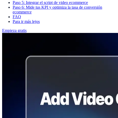
Paso 5: Integrar el script de video ecommerce
Paso 6: Mide tus KPI y optimiza la tasa de conversión
ecommerce
FAQ
Para ir más lejos
Empieza gratis