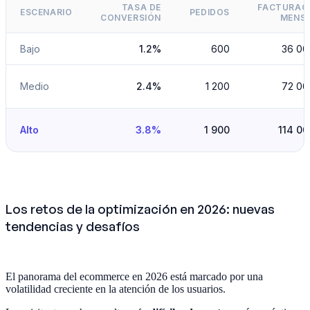
TASA DE
FACTURAC
ESCENARIO
PEDIDOS
CONVERSIÓN
MENS
Bajo
1.2%
600
36 00
Medio
2.4%
1 200
72 00
Alto
3.8%
1 900
114 00
Los retos de la optimización en 2026: nuevas
tendencias y desafíos
El panorama del ecommerce en 2026 está marcado por una
volatilidad creciente en la atención de los usuarios.