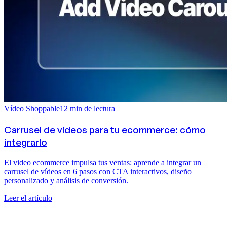
Vídeo Shoppable
12
min de lectura
Carrusel de vídeos para tu ecommerce: cómo
integrarlo
El video ecommerce impulsa tus ventas: aprende a integrar un
carrusel de vídeos en 6 pasos con CTA interactivos, diseño
personalizado y análisis de conversión.
Leer el artículo