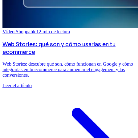
Vídeo Shoppable
12
min de lectura
Web Stories: qué son y cómo usarlas en tu
ecommerce
Web Stories: descubre qué son, cómo funcionan en Google y cómo
integrarlas en tu ecommerce para aumentar el engagement y las
conversiones.
Leer el artículo