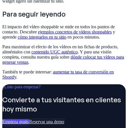
widget ligero sin ralentizar tu sitio.
Para seguir leyendo
El impacto del vídeo shoppable se mide en todos los puntos de
contacto. Descubre
ejemplos concretos de vídeos shoppables
y
aprende
cómo integrarlos en tu sitio
en pocos minutos.
Para maximizar el efecto de los vídeos en tus fichas de producto,
aliméntalos con
contenido UGC auténtico
. Y para una visión
completa, consulta nuestra guía sobre
dónde colocar tus vídeos para
generar ventas
.
También te puede interesar:
aumentar tu tasa de conversión en
Shopify
.
¿Listo para empezar?
Convierte a tus visitantes en clientes
hoy mismo
Empieza gratis
Reservar una demo