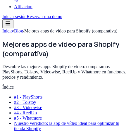
Afiliación
Iniciar sesión
Reservar una demo
Inicio
/
Blog
/
Mejores apps de vídeo para Shopify (comparativa)
Mejores apps de vídeo para Shopify
(comparativa)
Descubre las mejores apps Shopify de vídeo: comparamos
PlayShorts, Tolstoy, Videowise, ReelUp y Whatmore en funciones,
precios y rendimiento.
Índice
#1 - PlayShorts
#2 - Tolstoy
#3 - Videowise
#4 - ReelUp
#5 - Whatmore
Nuestro veredicto: la app de vídeo ideal para optimizar tu
tienda Shopify