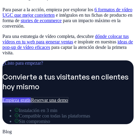
Para pasar a la acción, empieza por explorar los
6 formatos de vídeo
UGC que mejor convierten
e intégralos en tus fichas de producto en
forma de
stories de ecommerce
para un impacto máximo en la
conversión.
Para una estrategia de vídeo completa, descubre
dónde colocar tus
vídeos en tu web para generar ventas
e inspírate en nuestras
ideas de
pop-up de vídeo eficaces
para captar la atención desde la primera
visita.
¿Listo para empezar?
Convierte a tus visitantes en clientes
hoy mismo
Empieza gratis
Reservar una demo
Instalación en 3 min
Compatible con todas las plataformas
Sin compromiso
Blog