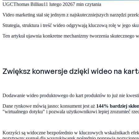
UGC
Thomas Billiau
11 lutego 2026
7
min czytania
Video marketing stał się jednym z najskuteczniejszych narzędzi prz
Strategia, struktura i treść wideo odgrywają kluczową rolę w jego sk
Ten artykuł ujawnia konkretne mechanizmy tworzenia skutecznego w
Zwiększ konwersje dzięki wideo na ka
Dodawanie wideo produktowego do kart produktów to już nie kwestia
Dane rynkowe mówią jasno: konsument jest aż
144% bardziej skło
"wirtualnego dotyku" i pozwala użytkownikowi lepiej zrozumieć rze
Korzyści są widoczne bezpośrednio w kluczowych wskaźnikach efekt
pozytywny sygnał dla wyszukiwarek pośrednio poprawia pozycjonowa