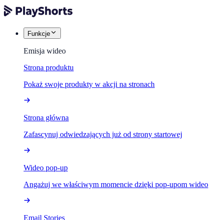
Funkcje
Emisja wideo
Strona produktu
Pokaż swoje produkty w akcji na stronach
Strona główna
Zafascynuj odwiedzających już od strony startowej
Wideo pop-up
Angażuj we właściwym momencie dzięki pop-upom wideo
Email Stories