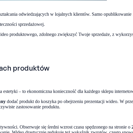
ekształcania odwiedzających w lojalnych klientów. Samo opublikowanie
uteczności sprzedażowej.
ideo produktowego, zdolnego zwiększyć Twoje sprzedaże, z wykorzys
rtach produktów
 estetyki – to ekonomiczna konieczność dla każdego sklepu interneto
nny
dodać produkt do koszyka po obejrzeniu prezentacji wideo. W prze
czywiste zastosowanie produktu.
ywności. Obserwuje się średni wzrost czasu spędzonego na stronie o
nie. Wideo drastycznie redukuje też wskaźnik zwrotów, często spowo