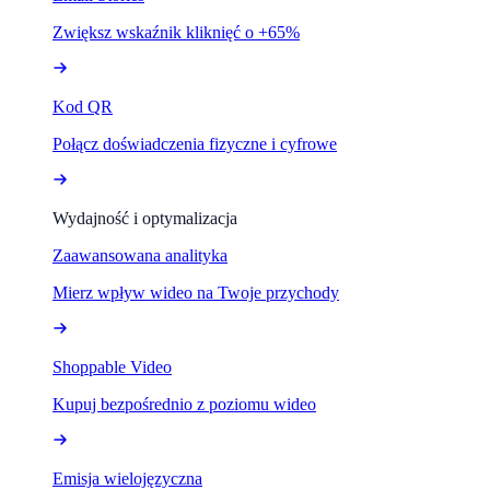
Zwiększ wskaźnik kliknięć o +65%
Kod QR
Połącz doświadczenia fizyczne i cyfrowe
Wydajność i optymalizacja
Zaawansowana analityka
Mierz wpływ wideo na Twoje przychody
Shoppable Video
Kupuj bezpośrednio z poziomu wideo
Emisja wielojęzyczna