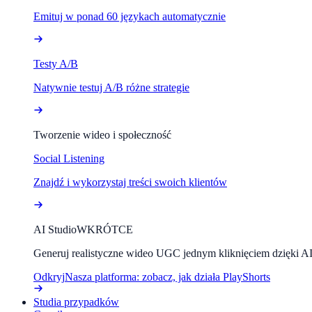
Emituj w ponad 60 językach automatycznie
Testy A/B
Natywnie testuj A/B różne strategie
Tworzenie wideo i społeczność
Social Listening
Znajdź i wykorzystaj treści swoich klientów
AI Studio
WKRÓTCE
Generuj realistyczne wideo UGC jednym kliknięciem dzięki A
Odkryj
Nasza platforma: zobacz, jak działa PlayShorts
Studia przypadków