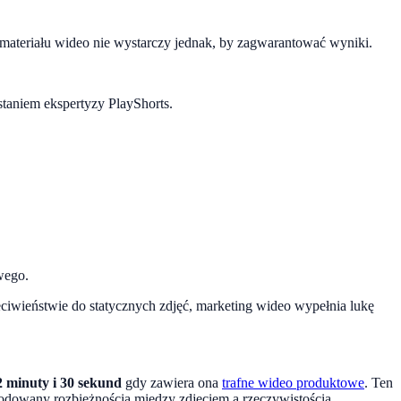
 materiału wideo nie wystarczy jednak, by zagwarantować wyniki.
taniem ekspertyzy PlayShorts.
wego.
ciwieństwie do statycznych zdjęć, marketing wideo wypełnia lukę
2 minuty i 30 sekund
gdy zawiera ona
trafne wideo produktowe
. Ten
dowany rozbieżnością między zdjęciem a rzeczywistością.