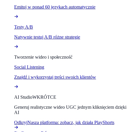
Emituj w ponad 60 językach automatycznie
Testy A/B
Natywnie testuj A/B różne strategie
Tworzenie wideo i społeczność
Social Listening
Znajdź i wykorzystaj treści swoich klientów
AI Studio
WKRÓTCE
Generuj realistyczne wideo UGC jednym kliknięciem dzięki
AI
Odkryj
Nasza platforma: zobacz, jak działa PlayShorts