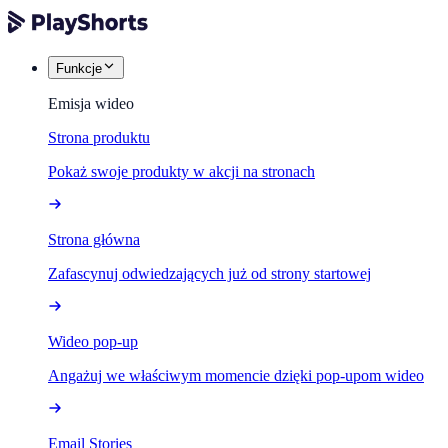
Funkcje
Emisja wideo
Strona produktu
Pokaż swoje produkty w akcji na stronach
Strona główna
Zafascynuj odwiedzających już od strony startowej
Wideo pop-up
Angażuj we właściwym momencie dzięki pop-upom wideo
Email Stories