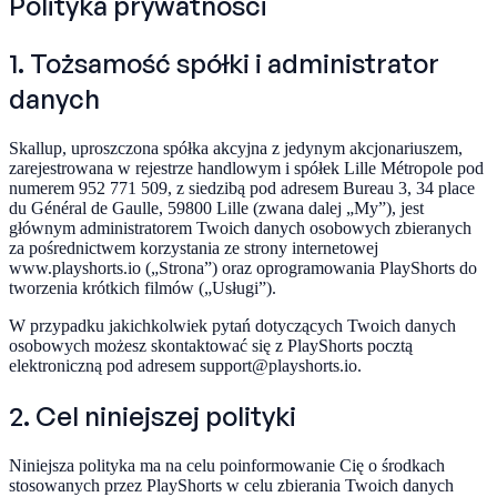
Polityka prywatności
1. Tożsamość spółki i administrator
danych
Skallup, uproszczona spółka akcyjna z jedynym akcjonariuszem,
zarejestrowana w rejestrze handlowym i spółek Lille Métropole pod
numerem 952 771 509, z siedzibą pod adresem Bureau 3, 34 place
du Général de Gaulle, 59800 Lille (zwana dalej „My”), jest
głównym administratorem Twoich danych osobowych zbieranych
za pośrednictwem korzystania ze strony internetowej
www.playshorts.io („Strona”) oraz oprogramowania PlayShorts do
tworzenia krótkich filmów („Usługi”).
W przypadku jakichkolwiek pytań dotyczących Twoich danych
osobowych możesz skontaktować się z PlayShorts pocztą
elektroniczną pod adresem support@playshorts.io.
2. Cel niniejszej polityki
Niniejsza polityka ma na celu poinformowanie Cię o środkach
stosowanych przez PlayShorts w celu zbierania Twoich danych