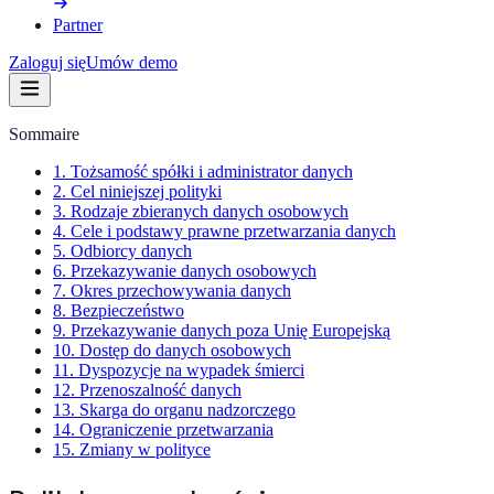
Partner
Zaloguj się
Umów demo
Sommaire
1. Tożsamość spółki i administrator danych
2. Cel niniejszej polityki
3. Rodzaje zbieranych danych osobowych
4. Cele i podstawy prawne przetwarzania danych
5. Odbiorcy danych
6. Przekazywanie danych osobowych
7. Okres przechowywania danych
8. Bezpieczeństwo
9. Przekazywanie danych poza Unię Europejską
10. Dostęp do danych osobowych
11. Dyspozycje na wypadek śmierci
12. Przenoszalność danych
13. Skarga do organu nadzorczego
14. Ograniczenie przetwarzania
15. Zmiany w polityce