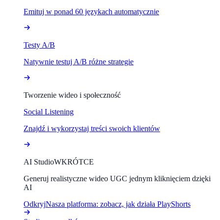
Emituj w ponad 60 językach automatycznie
Testy A/B
Natywnie testuj A/B różne strategie
Tworzenie wideo i społeczność
Social Listening
Znajdź i wykorzystaj treści swoich klientów
AI Studio
WKRÓTCE
Generuj realistyczne wideo UGC jednym kliknięciem dzięki
AI
Odkryj
Nasza platforma: zobacz, jak działa PlayShorts