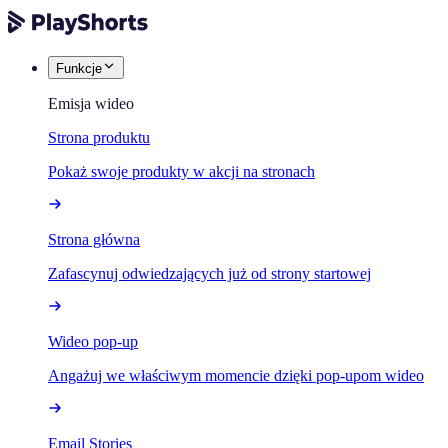
Funkcje
Emisja wideo
Strona produktu
Pokaż swoje produkty w akcji na stronach
Strona główna
Zafascynuj odwiedzających już od strony startowej
Wideo pop-up
Angażuj we właściwym momencie dzięki pop-upom wideo
Email Stories