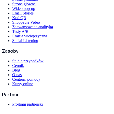
Strona główna
Wideo pop-up
Email Stories
Kod QR
Shoppable Video
Zaawansowana analityka
Testy A/B
Emisja wielojęzyczna
Social Listening
Zasoby
Studia przypadków
Cennik
Blog
O nas
Centrum pomocy
Kursy online
Partner
Program partnerski