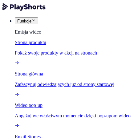
Funkcje
Emisja wideo
Strona produktu
Pokaż swoje produkty w akcji na stronach
Strona główna
Zafascynuj odwiedzających już od strony startowej
Wideo pop-up
Angażuj we właściwym momencie dzięki pop-upom wideo
Email Stories