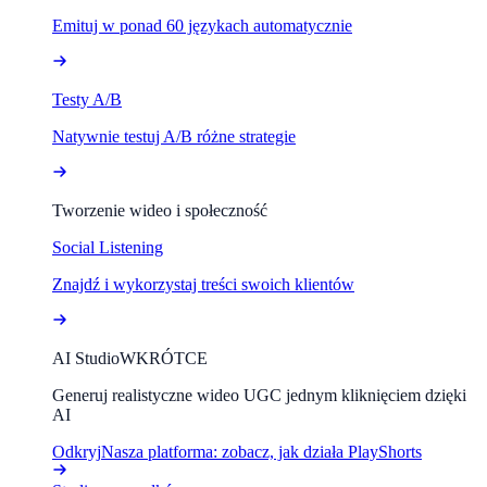
Emituj w ponad 60 językach automatycznie
Testy A/B
Natywnie testuj A/B różne strategie
Tworzenie wideo i społeczność
Social Listening
Znajdź i wykorzystaj treści swoich klientów
AI Studio
WKRÓTCE
Generuj realistyczne wideo UGC jednym kliknięciem dzięki
AI
Odkryj
Nasza platforma: zobacz, jak działa PlayShorts