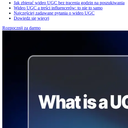
Jak zbierać wideo UGC bez tracenia godzin na poszukiwania
Wideo UGC a treści influencerów: to nie to samo
Najczęściej zadawane pytania o wideo UGC
Dowiedz się więcej
Rozpocznij za darmo