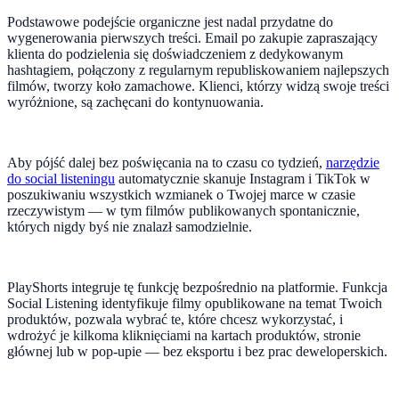
Podstawowe podejście organiczne jest nadal przydatne do
wygenerowania pierwszych treści. Email po zakupie zapraszający
klienta do podzielenia się doświadczeniem z dedykowanym
hashtagiem, połączony z regularnym republiskowaniem najlepszych
filmów, tworzy koło zamachowe. Klienci, którzy widzą swoje treści
wyróżnione, są zachęcani do kontynuowania.
Aby pójść dalej bez poświęcania na to czasu co tydzień,
narzędzie
do social listeningu
automatycznie skanuje Instagram i TikTok w
poszukiwaniu wszystkich wzmianek o Twojej marce w czasie
rzeczywistym — w tym filmów publikowanych spontanicznie,
których nigdy byś nie znalazł samodzielnie.
PlayShorts integruje tę funkcję bezpośrednio na platformie. Funkcja
Social Listening identyfikuje filmy opublikowane na temat Twoich
produktów, pozwala wybrać te, które chcesz wykorzystać, i
wdrożyć je kilkoma kliknięciami na kartach produktów, stronie
głównej lub w pop-upie — bez eksportu i bez prac deweloperskich.