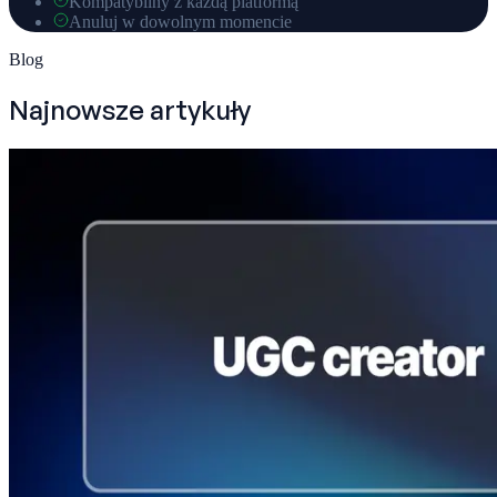
Kompatybilny z każdą platformą
Anuluj w dowolnym momencie
Blog
Najnowsze artykuły