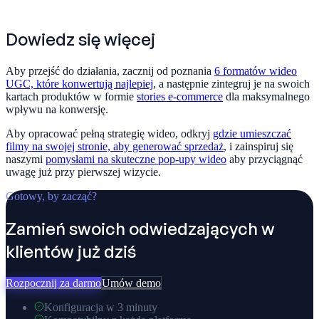
Dowiedz się więcej
Aby przejść do działania, zacznij od poznania
6 formatów wideo
UGC, które konwertują najlepiej
, a następnie zintegruj je na swoich
kartach produktów w formie
stories e-commerce
dla maksymalnego
wpływu na konwersję.
Aby opracować pełną strategię wideo, odkryj
gdzie umieszczać
filmy na swojej stronie, aby generować sprzedaż
, i zainspiruj się
naszymi
pomysłami na skuteczne pop-upy wideo
aby przyciągnąć
uwagę już przy pierwszej wizycie.
Gotowy, by zacząć?
Zamień swoich odwiedzających w
klientów już dziś
Rozpocznij za darmo
Umów demo
Konfiguracja w 3 minuty