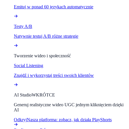
Emituj w ponad 60 językach automatycznie
Testy A/B
Natywnie testuj A/B różne strategie
Tworzenie wideo i społeczność
Social Listening
Znajdź i wykorzystaj treści swoich klientów
AI Studio
WKRÓTCE
Generuj realistyczne wideo UGC jednym kliknięciem dzięki
AI
Odkryj
Nasza platforma: zobacz, jak działa PlayShorts