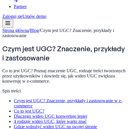
Partner
Zaloguj się
Umów demo
Strona główna
/
Blog
/
Czym jest UGC? Znaczenie, przykłady i
zastosowanie
Czym jest UGC? Znaczenie, przykłady
i zastosowanie
Co to jest UGC? Poznaj znaczenie UGC, rodzaje treści tworzonych
przez użytkowników i dowiedz się, jak wideo UGC zwiększa
konwersję w e-commerce.
Spis treści
Czym jest UGC? Znaczenie, przykłady i zastosowanie w e-
commerce
Co to jest UGC?
Dlaczego wideo UGC konwertuje lepiej
4 rodzaje wideo UGC, które warto znać
Gdzie wdrożyć wideo UGC na swojej stronie