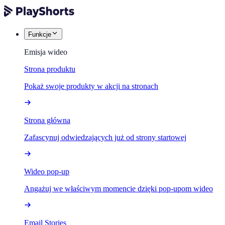
Funkcje
Emisja wideo
Strona produktu
Pokaż swoje produkty w akcji na stronach
Strona główna
Zafascynuj odwiedzających już od strony startowej
Wideo pop-up
Angażuj we właściwym momencie dzięki pop-upom wideo
Email Stories