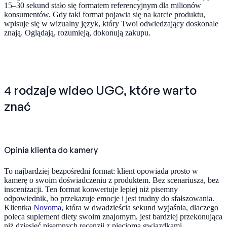
15–30 sekund stało się formatem referencyjnym dla milionów
konsumentów. Gdy taki format pojawia się na karcie produktu,
wpisuje się w wizualny język, który Twoi odwiedzający doskonale
znają. Oglądają, rozumieją, dokonują zakupu.
4 rodzaje wideo UGC, które warto
znać
Opinia klienta do kamery
To najbardziej bezpośredni format: klient opowiada prosto w
kamerę o swoim doświadczeniu z produktem. Bez scenariusza, bez
inscenizacji. Ten format konwertuje lepiej niż pisemny
odpowiednik, bo przekazuje emocje i jest trudny do sfałszowania.
Klientka
Novoma
, która w dwadzieścia sekund wyjaśnia, dlaczego
poleca suplement diety swoim znajomym, jest bardziej przekonująca
niż dziesięć pisemnych recenzji z pięcioma gwiazdkami.